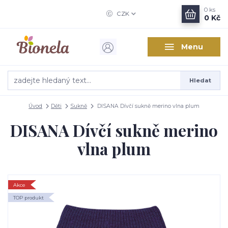
0
ks
CZK
0 Kč
Menu
Hledat
Úvod
Děti
Sukně
DISANA Dívčí sukně merino vlna plum
DISANA Dívčí sukně merino
vlna plum
Akce
TOP produkt