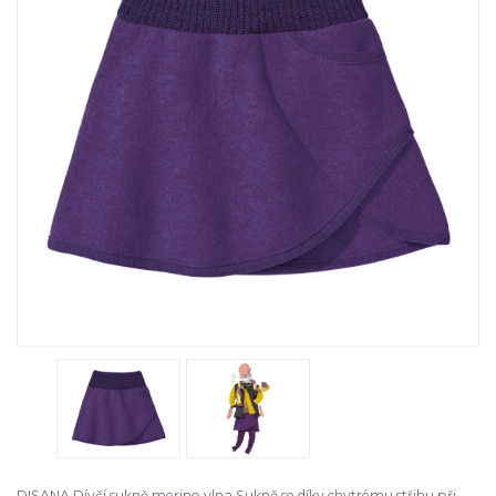
DISANA Dívčí sukně merino vlna Sukně se díky chytrému střihu při