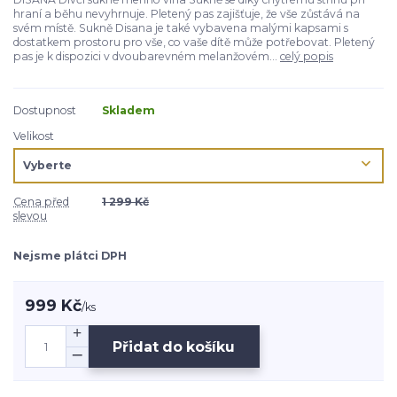
hraní a běhu nevyhrnuje. Pletený pas zajišťuje, že vše zůstává na
svém místě. Sukně Disana je také vybavena malými kapsami s
dostatkem prostoru pro vše, co vaše dítě může potřebovat. Pletený
pas je k dispozici v dvoubarevném melanžovém...
celý popis
Dostupnost
Skladem
Velikost
Cena před
1 299 Kč
slevou
Nejsme plátci DPH
999 Kč
/
ks
Přidat do košíku