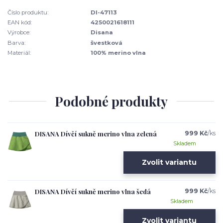
Číslo produktu:
DI-47113
EAN kód:
4250021618111
Výrobce:
Disana
Barva:
švestková
Materiál:
100% merino vlna
Podobné produkty
DISANA Dívčí sukně merino vlna zelená
999 Kč
/
ks
Skladem
Zvolit variantu
DISANA Dívčí sukně merino vlna šedá
999 Kč
/
ks
Skladem
Zvolit variantu