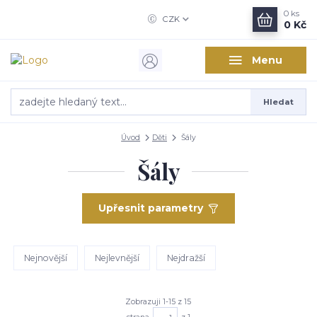
0
ks
CZK
0 Kč
Menu
Hledat
Úvod
Děti
Šály
Šály
Upřesnit parametry
Nejnovější
Nejlevnější
Nejdražší
Zobrazuji 1-15 z 15