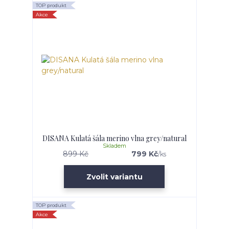
TOP produkt
Akce
DISANA Kulatá šála merino vlna grey/natural
Skladem
899 Kč
799 Kč
/
ks
Zvolit variantu
TOP produkt
Akce