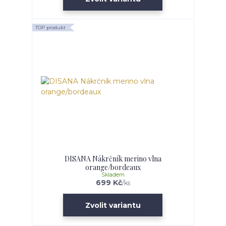
TOP produkt
DISANA Nákrčník merino vlna
orange/bordeaux
Skladem
699 Kč
/
ks
Zvolit variantu