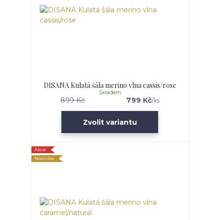
DISANA Kulatá šála merino vlna cassis/rose
Skladem
899 Kč
799 Kč
/
ks
Zvolit variantu
Akce
Novinka