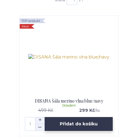
strana
z 1
TOP produkt
Akce
DISANA Šála merino vlna blue/navy
Skladem
499 Kč
299 Kč
/
ks
Přidat do košíku