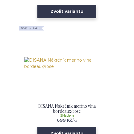
Zvolit variantu
TOP produkt
DISANA Nákrčník merino vlna
bordeaux/rose
Skladem
699 Kč
/
ks
Zvolit variantu