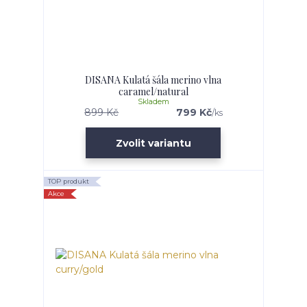
DISANA Kulatá šála merino vlna
caramel/natural
Skladem
899 Kč
799 Kč
/
ks
Zvolit variantu
TOP produkt
Akce