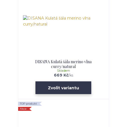
DISANA Kulatá šála merino vlna
curry/natural
Skladem
669 Kč
/
ks
Zvolit variantu
TOP produkt
Akce