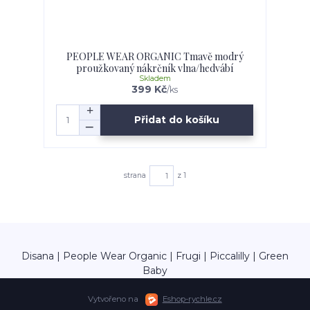
PEOPLE WEAR ORGANIC Tmavě modrý
proužkovaný nákrčník vlna/hedvábí
Skladem
399 Kč
/
ks
Přidat do košíku
strana
z 1
Disana | People Wear Organic | Frugi | Piccalilly | Green
Baby
Vytvořeno na
Eshop-rychle.cz