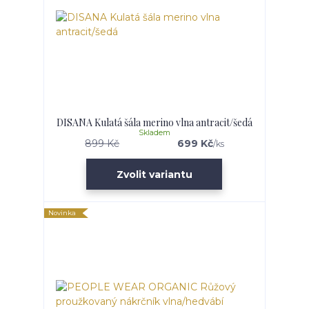
DISANA Kulatá šála merino vlna antracit/šedá
Skladem
899 Kč
699 Kč
/
ks
Zvolit variantu
Novinka