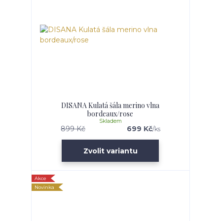
DISANA Kulatá šála merino vlna
bordeaux/rose
Skladem
899 Kč
699 Kč
/
ks
Zvolit variantu
Akce
Novinka