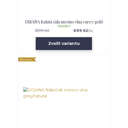
DISANA Kulatá šála merino vlna curry/gold
Skladem
899 Kč
699 Kč
/
ks
Zvolit variantu
Novinka