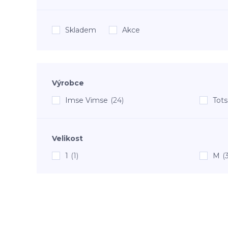
Skladem
Akce
Výrobce
Imse Vimse
(24)
Tots
Velikost
1
(1)
M
(