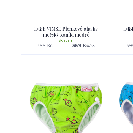
IMSE VIMSE Plenkové plavky
IMSE
mořský koník, modré
Skladem
399 Kč
369 Kč
39
/
ks