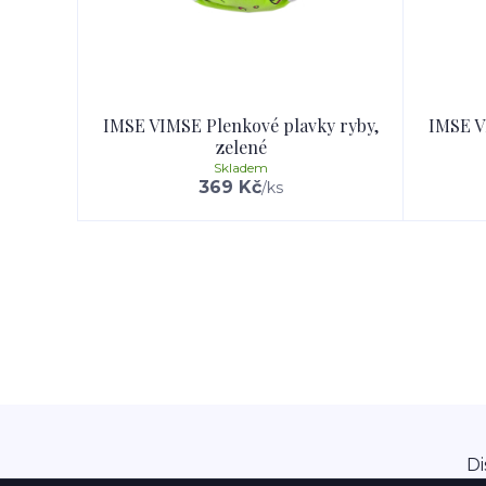
IMSE VIMSE Plenkové plavky ryby,
IMSE V
zelené
Skladem
369 Kč
/
ks
Di