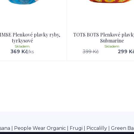
IMSE Plenkové plavky ryby,
TOTS BOTS Plenkové plavky
tyrkysové
Submarine
Skladem
Skladem
369 Kč
399 Kč
299 K
/
ks
sana | People Wear Organic | Frugi | Piccalilly | Green B