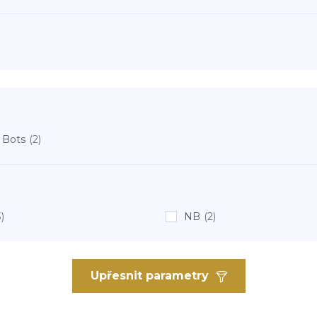
 Bots
(2)
3)
NB
(2)
Upřesnit parametry