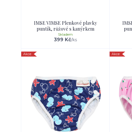
IMSE VIMSE Plenkové plavky
IMSE
puntík, růžové s kanýrkem
pun
Skladem
399 Kč
/
ks
Akce
Akce