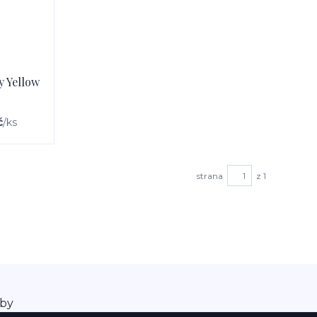
 Yellow
č
/
ks
strana
z 1
aby