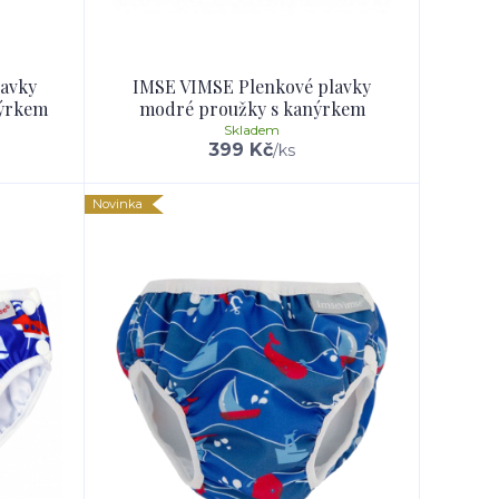
lavky
IMSE VIMSE Plenkové plavky
nýrkem
modré proužky s kanýrkem
Skladem
399 Kč
/
ks
Novinka