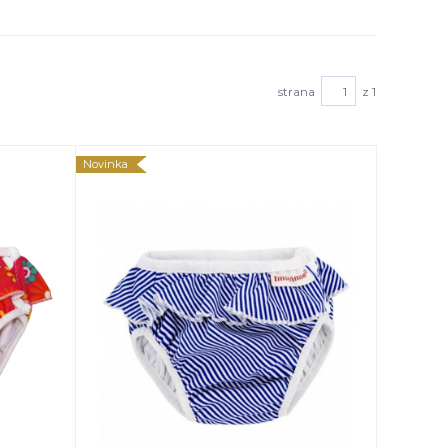
strana
z 1
Novinka