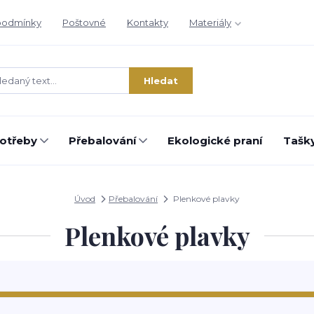
podmínky
Poštovné
Kontakty
Materiály
Hledat
otřeby
Přebalování
Ekologické praní
Tašky
Úvod
Přebalování
Plenkové plavky
Plenkové plavky