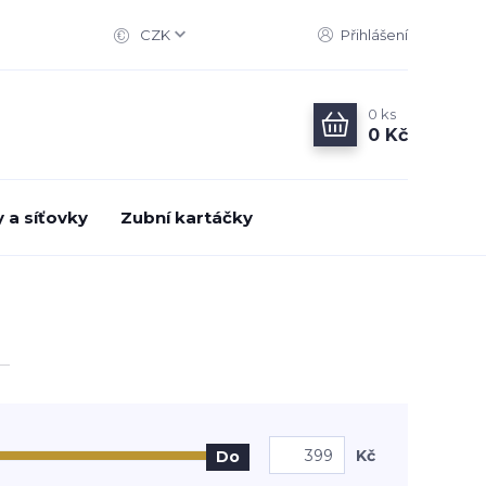
CZK
Přihlášení
0
ks
0 Kč
 a síťovky
Zubní kartáčky
Kč
Do