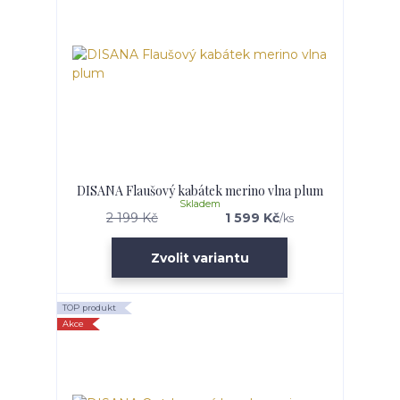
DISANA Flaušový kabátek merino vlna plum
Skladem
2 199 Kč
1 599 Kč
/
ks
Zvolit variantu
TOP produkt
Akce