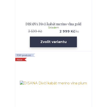
DISANA Dívčí kabát merino vlna gold
Skladem
3 599 Kč
2 999 Kč
/
ks
Zvolit variantu
TOP produkt
Akce