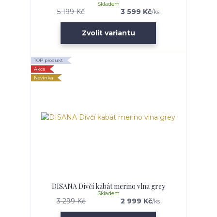
Skladem
5 199 Kč
3 599 Kč
/
ks
Zvolit variantu
TOP produkt
Akce
Novinka
DISANA Dívčí kabát merino vlna grey
Skladem
3 299 Kč
2 999 Kč
/
ks