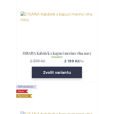
DISANA Kabátek s kapucí merino vlna navy
Skladem
2 399 Kč
2 199 Kč
/
ks
Zvolit variantu
TOP produkt
Akce
Novinka