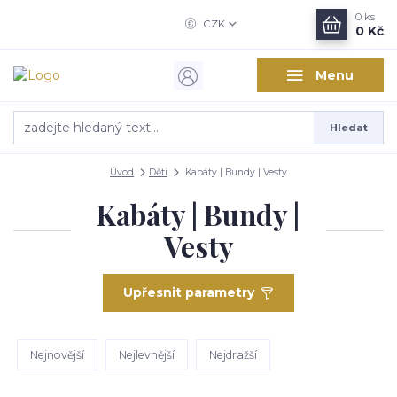
0
ks
CZK
0 Kč
Menu
Hledat
Úvod
Děti
Kabáty | Bundy | Vesty
Kabáty | Bundy |
Vesty
Upřesnit parametry
Nejnovější
Nejlevnější
Nejdražší