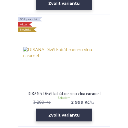
Zvolit variantu
TOP produkt
Akce
Novinka
DISANA Dívčí kabát merino vlna caramel
Skladem
3 299 Kč
2 999 Kč
/
ks
Zvolit variantu