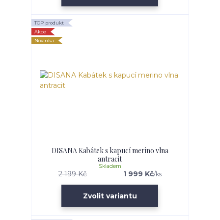
TOP produkt
Akce
Novinka
DISANA Kabátek s kapucí merino vlna
antracit
Skladem
2 199 Kč
1 999 Kč
/
ks
Zvolit variantu