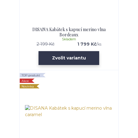
DISANA Kabátek s kapucí merino vlna
Bordeaux
Skladem
2 199 Kč
1 799 Kč
/
ks
Zvolit variantu
TOP produkt
Akce
Novinka