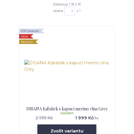
Zobrazuji 1-16 z 16
strana
z 1
TOP produkt
Akce
Novinka
DISANA Kabátek s kapucí merino vlna Grey
Skladem
2 199 Kč
1 999 Kč
/
ks
Zvolit variantu