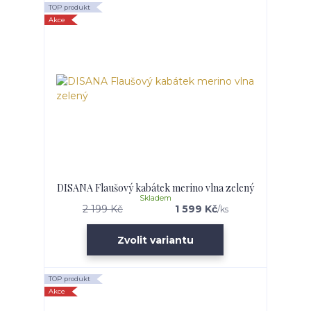
TOP produkt
Akce
DISANA Flaušový kabátek merino vlna zelený
Skladem
2 199 Kč
1 599 Kč
/
ks
Zvolit variantu
TOP produkt
Akce