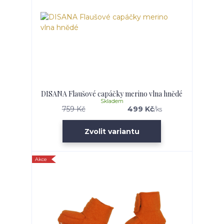
DISANA Flaušové capáčky merino vlna hnědé
Skladem
759 Kč
499 Kč
/
ks
Zvolit variantu
Akce