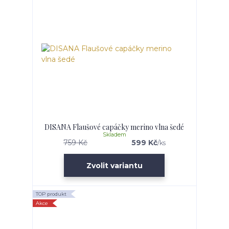
DISANA Flaušové capáčky merino vlna šedé
Skladem
759 Kč
599 Kč
/
ks
Zvolit variantu
TOP produkt
Akce