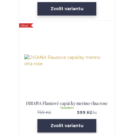
Zvolit variantu
Akce
DISANA Flaušové capáčky merino vlna rose
Skladem
759 Kč
599 Kč
/
ks
Zvolit variantu