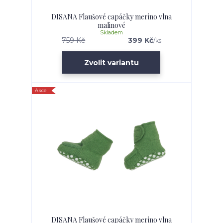
DISANA Flaušové capáčky merino vlna
malinové
Skladem
759 Kč
399 Kč
/
ks
Zvolit variantu
Akce
DISANA Flaušové capáčky merino vlna