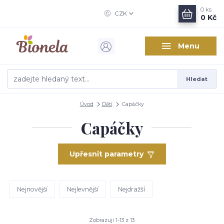
0
ks
CZK
0 Kč
Menu
Hledat
Úvod
Děti
Capáčky
Capáčky
Upřesnit parametry
Nejnovější
Nejlevnější
Nejdražší
Zobrazuji 1-13 z 13