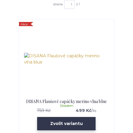
strana
z 1
Akce
DISANA Flaušové capáčky merino vlna blue
Skladem
759 Kč
499 Kč
/
ks
Zvolit variantu