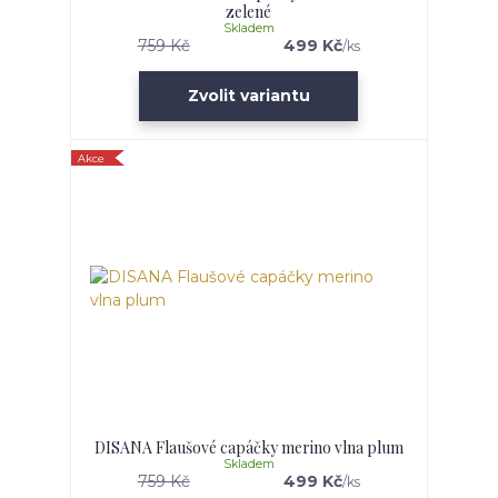
zelené
Skladem
759 Kč
499 Kč
/
ks
Zvolit variantu
Akce
DISANA Flaušové capáčky merino vlna plum
Skladem
759 Kč
499 Kč
/
ks