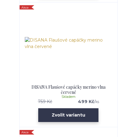
Akce
DISANA Flaušové capáčky merino vlna
červené
Skladem
759 Kč
499 Kč
/
ks
Zvolit variantu
Akce