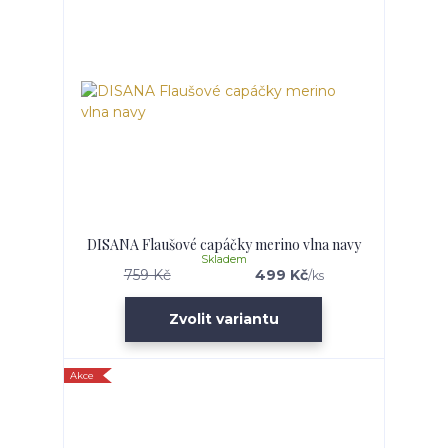
DISANA Flaušové capáčky merino vlna navy
Skladem
759 Kč
499 Kč
/
ks
Zvolit variantu
Akce