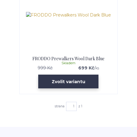
FRODDO Prewalkers Wool Dark Blue
Skladem
999 Kč
699 Kč
/
ks
Zvolit variantu
strana
z 1