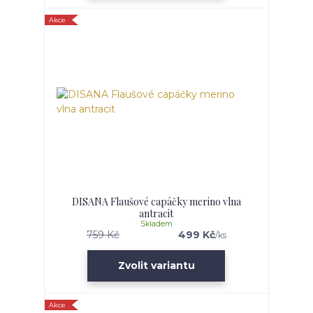
Akce
DISANA Flaušové capáčky merino vlna
antracit
Skladem
759 Kč
499 Kč
/
ks
Zvolit variantu
Akce