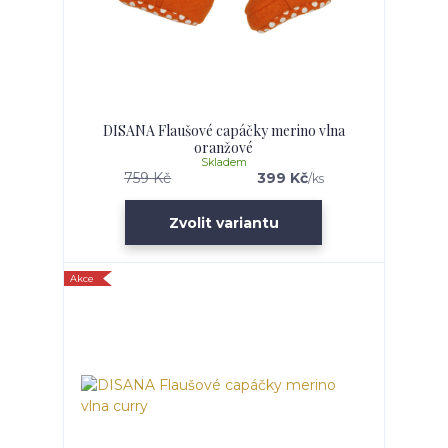
DISANA Flaušové capáčky merino vlna
oranžové
Skladem
759 Kč
399 Kč
/
ks
Zvolit variantu
Akce