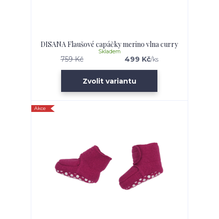
DISANA Flaušové capáčky merino vlna curry
Skladem
759 Kč
499 Kč
/
ks
Zvolit variantu
Akce