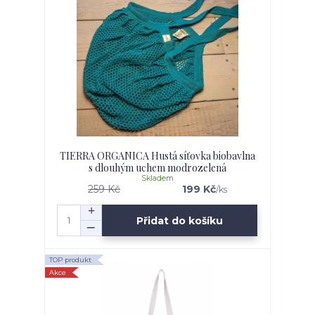
TIERRA ORGANICA Hustá síťovka biobavlna
s dlouhým uchem modrozelená
Skladem
259 Kč
199 Kč
/
ks
Přidat do košíku
TOP produkt
Akce