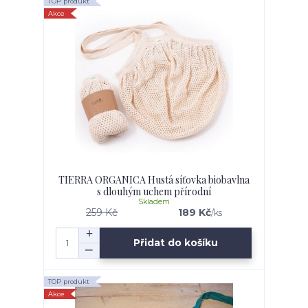
TOP produkt
Akce
TIERRA ORGANICA Hustá síťovka biobavlna
s dlouhým uchem přírodní
Skladem
259 Kč
189 Kč
/
ks
Přidat do košíku
TOP produkt
Akce