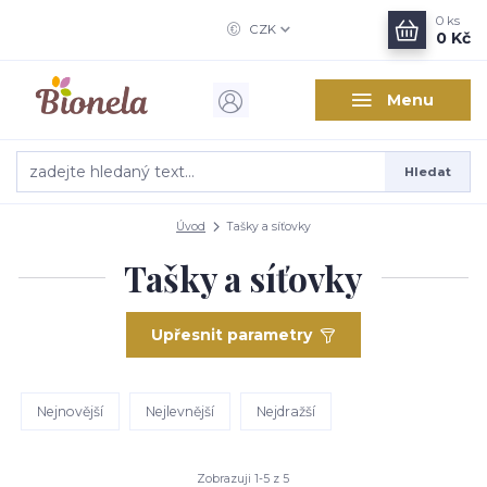
0
ks
CZK
0 Kč
Menu
Hledat
Úvod
Tašky a síťovky
Tašky a síťovky
Upřesnit parametry
Nejnovější
Nejlevnější
Nejdražší
Zobrazuji 1-5 z 5