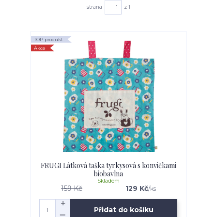
strana
z 1
TOP produkt
Akce
FRUGI Látková taška tyrkysová s konvičkami
biobavlna
Skladem
159 Kč
129 Kč
/
ks
Přidat do košíku