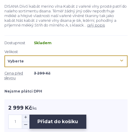
DISANA Dívčí kabát merino vlna Kabát z vařené vlny prostě patří do
našeho sortimentu disana. Téměř žádný jiný oděv nepodtrhuje
měkké a hřejivé vlastnosti naší vařené vlněné tkaniny tak jako
kabát.Náš kabát z vařené vlny disana je šik, ležérní, pohodlný a
příjemně měkký.Střih do mírného A, s klasick...
celý popis
Dostupnost
Skladem
Velikost
Cena před
3 299 Kč
slevou
Nejsme plátci DPH
2 999 Kč
/
ks
Přidat do košíku