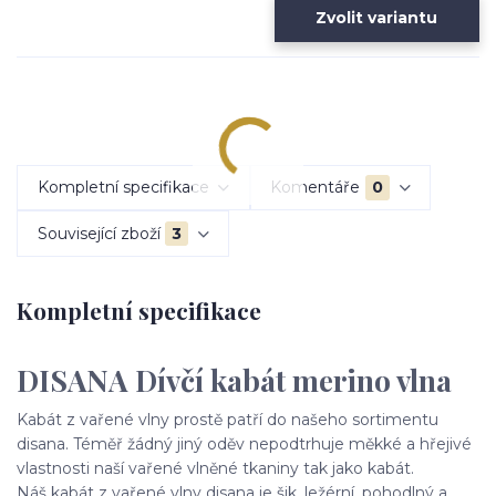
Zvolit variantu
Kompletní specifikace
Komentáře
0
Související zboží
3
Kompletní specifikace
DISANA Dívčí kabát merino vlna
Kabát z vařené vlny prostě patří do našeho sortimentu
disana. Téměř žádný jiný oděv nepodtrhuje měkké a hřejivé
vlastnosti naší vařené vlněné tkaniny tak jako kabát.
Náš kabát z vařené vlny disana je šik, ležérní, pohodlný a