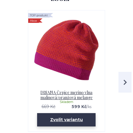
TOP produkt
TOP produkt
Akce
Akce
DISANA Čepice merino vlna
DISANA Šála
malinová/oranžová melange
Skladem
669 Kč
599 Kč
499 Kč
/
ks
Zvolit variantu