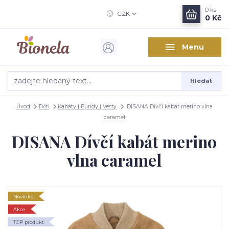
0
ks
CZK
0 Kč
Menu
Hledat
Úvod
Děti
Kabáty | Bundy | Vesty
DISANA Dívčí kabát merino vlna
caramel
DISANA Dívčí kabát merino
vlna caramel
Novinka
Akce
TOP produkt