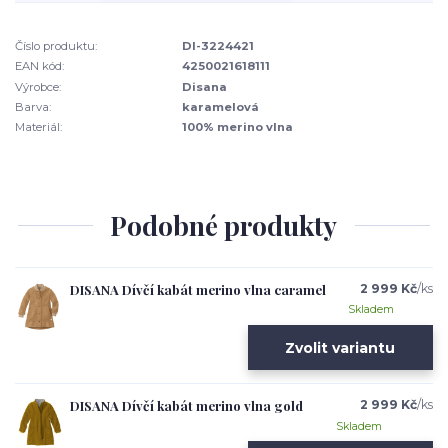
Číslo produktu:
DI-3224421
EAN kód:
4250021618111
Výrobce:
Disana
Barva:
karamelová
Materiál:
100% merino vlna
Podobné produkty
DISANA Dívčí kabát merino vlna caramel
2 999 Kč
/
ks
Skladem
Zvolit variantu
DISANA Dívčí kabát merino vlna gold
2 999 Kč
/
ks
Skladem